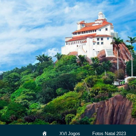
Pular
para
o
conteúdo
HomeNova
XVI Jogos
Fotos Natal 2023