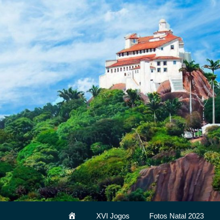
Pular
para
o
conteúdo
HomeNova
XVI Jogos
Fotos Natal 2023