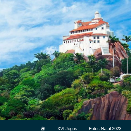
Pular
para
o
conteúdo
HomeNova
XVI Jogos
Fotos Natal 2023